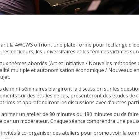
urant la 4WCWS offriont une plate-forme pour l’échange d’id
les décideurs, les universitaires et les femmes victimes surv
paux thèmes abordés (Art et Initiative / Nouvelles méthodes d
 Égalité multiple et autonomisation économique / Nouveaux enj
ujet.
s de mini-séminaires élargiront la discussion sur les questi
pements sur des études de cas, présenteront des études de c
ovatrices et approfondiront les discussions avec d'autres parti
ur animer un atelier de 90 minutes ou 180 minutes ou de fai
sté par un modérateur. Chaque séance comprendra une paus
 invités à co-organiser des ateliers pour promouvoir la com