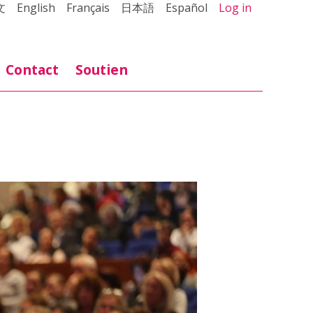
文
English
Français
日本語
Español
Log in
Contact
Soutien