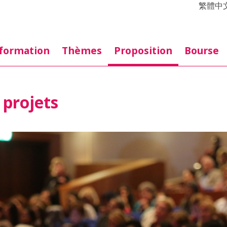
繁體中
formation
Thèmes
Proposition
Bourse
 projets