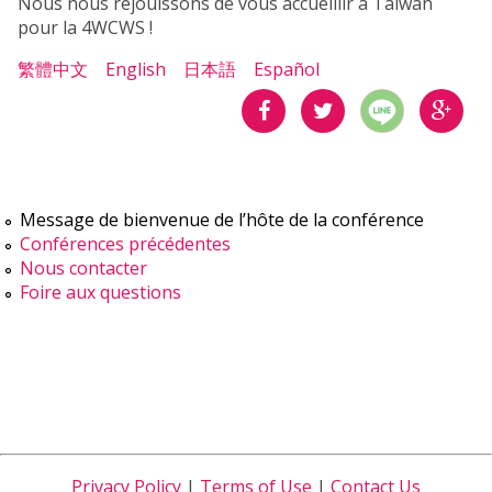
Nous nous réjouissons de vous accueillir à Taiwan
pour la 4WCWS !
繁體中文
English
日本語
Español
分享
分享
分享
到
到
到
Message de bienvenue de l’hôte de la conférence
Conférences précédentes
Facebook
Twitter
Google
Nous contacter
Plus
Foire aux questions
Privacy Policy
|
Terms of Use
|
Contact Us