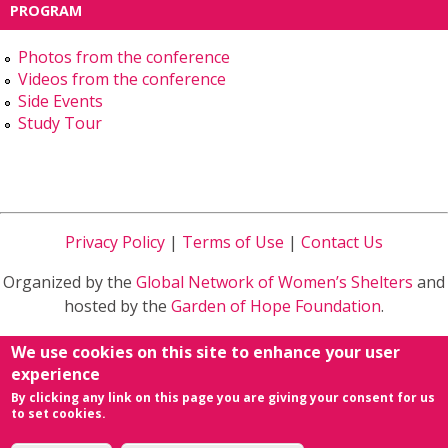
PROGRAM
到
到
到
Photos from the conference
Facebook
Twitter
Google
Videos from the conference
Side Events
Plus
Study Tour
Privacy Policy
|
Terms of Use
|
Contact Us
Organized by the
Global Network of Women’s Shelters
and
hosted by the
Garden of Hope Foundation
.
Sponsored by
Ministry of Health and Welfare
in Taiwan
We use cookies on this site to enhance your user
R.O.C.
experience
By clicking any link on this page you are giving your consent for us
powered by
Conference Organizing Distribution
&
to set cookies.
NETivism
.