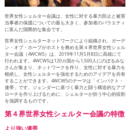
世界女性シェルター会議は、女性に対する暴力防止と被害
当事者の保護についての最も大きく、参加者のバラエティ
に富んだ国際的な集会です。
世界女性シェルターネットワークにより組織され、ガーデ
ン・オブ・ホープがホストを務める第４界世界女性シェル
ター会議（4WCWS）は、2019年11月5月8日に高雄にて
行われます。4WCWSは120カ国から1,500人にのぼるみな
さんが集まり、ネットワークを作り、女性に対する暴力を
根絶し、女性シェルターを強化するためのアイデアを共有
することができます。4WCWSのテーマは「インパクト・
連帯」です。ジェンダーに基づく暴力と闘う構造的なアプ
ローチを作り上げるために、シェルターが担う中心的役割
を強調するものです。
第４界世界女性シェルター会議の特徴
より強い連帯